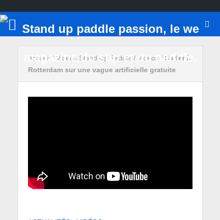
Accueil
/
Vidéos Stand Up Paddle
/
Vidéos
/
Surfer à
Rotterdam sur une vague artificielle gratuite