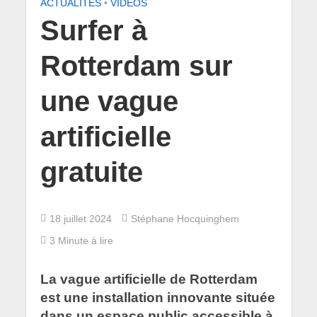
ACTUALITÉS
•
VIDÉOS
Surfer à
Rotterdam sur
une vague
artificielle
gratuite
18 juillet 2024
Stéphane Hocquinghem
3 Minute à lire
La vague artificielle de Rotterdam
est une installation innovante située
dans un espace public accessible à