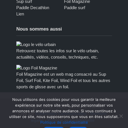
Sup surf
Foil Magazine
Paddle Decathlon
Paddle surf
Lien
Nous sommes aussi
Retrouvez toutes les infos sur le vélo urbain,
actualités, vidéos, conseils, techniques, etc.
Foil Magazine est un web mag consacré au Sup
Foil, Surf Foil, Kite Foil, Wind Foil et tous les autres
sports de glisse avec un foil.
Nous utilisons des cookies pour vous garantir la meilleure
expérience sur notre site web, pour personnaliser vos
Copyright © 2012 - 2023, tous droits réservés.
annonces et analyser notre audiance. Si vous continuez à
Créé par
Extremotion Communication
-
Mentions
utiliser ce site, nous supposerons que vous en êtes satisfait.
légales
-
Politique de confidentialité
Politique de confidentialité