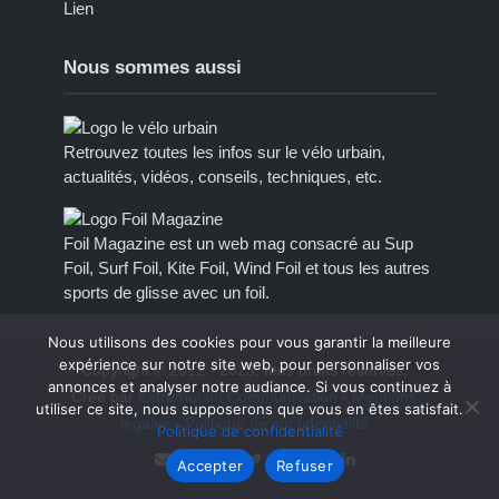
Lien
Nous sommes aussi
Retrouvez toutes les infos sur le vélo urbain,
actualités, vidéos, conseils, techniques, etc.
Foil Magazine est un web mag consacré au Sup
Foil, Surf Foil, Kite Foil, Wind Foil et tous les autres
sports de glisse avec un foil.
Nous utilisons des cookies pour vous garantir la meilleure
expérience sur notre site web, pour personnaliser vos
Copyright © 2012 - 2023, tous droits réservés.
annonces et analyser notre audiance. Si vous continuez à
Créé par
Extremotion Communication
-
Mentions
utiliser ce site, nous supposerons que vous en êtes satisfait.
légales
-
Politique de confidentialité
Politique de confidentialité
Accepter
Refuser