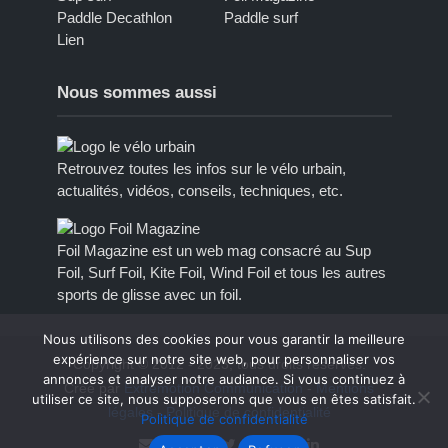
Paddle Decathlon
Paddle surf
Lien
Nous sommes aussi
Retrouvez toutes les infos sur le vélo urbain,
actualités, vidéos, conseils, techniques, etc.
Foil Magazine est un web mag consacré au Sup
Foil, Surf Foil, Kite Foil, Wind Foil et tous les autres
sports de glisse avec un foil.
Nous utilisons des cookies pour vous garantir la meilleure
expérience sur notre site web, pour personnaliser vos
Copyright © 2012 - 2023, tous droits réservés.
annonces et analyser notre audiance. Si vous continuez à
Créé par
Extremotion Communication
-
Mentions
utiliser ce site, nous supposerons que vous en êtes satisfait.
légales
-
Politique de confidentialité
Politique de confidentialité