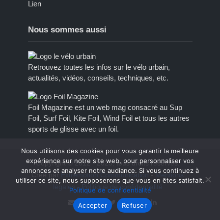
Lien
Nous sommes aussi
Retrouvez toutes les infos sur le vélo urbain,
actualités, vidéos, conseils, techniques, etc.
Foil Magazine est un web mag consacré au Sup
Foil, Surf Foil, Kite Foil, Wind Foil et tous les autres
sports de glisse avec un foil.
Nous utilisons des cookies pour vous garantir la meilleure
expérience sur notre site web, pour personnaliser vos
Copyright © 2012 - 2023, tous droits réservés.
annonces et analyser notre audiance. Si vous continuez à
Créé par
Extremotion Communication
-
Mentions
utiliser ce site, nous supposerons que vous en êtes satisfait.
légales
-
Politique de confidentialité
Politique de confidentialité
Accepter
Refuser