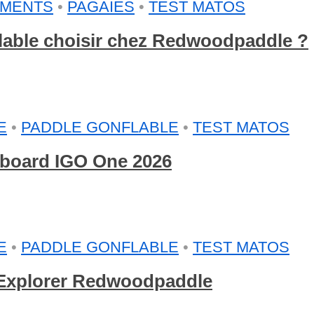
EMENTS
•
PAGAIES
•
TEST MATOS
flable choisir chez Redwoodpaddle ?
E
•
PADDLE GONFLABLE
•
TEST MATOS
arboard IGO One 2026
E
•
PADDLE GONFLABLE
•
TEST MATOS
e Explorer Redwoodpaddle