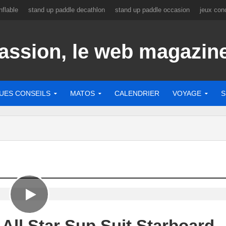
flable
stand up paddle decathlon
stand up paddle occasion
jeux con
UES CONSEILS
MATOS
CALENDRIER
VOYAGE
S
ll Star Sup Suit Starboard