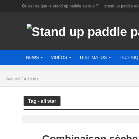
Qu’est ce que le stand up paddle ou sup ?
stand up paddle gon
NEWS
VIDÉOS
TEST MATOS
TECHNIQ
Accueil
/
all star
Tag - all star
Combinaison sèche A