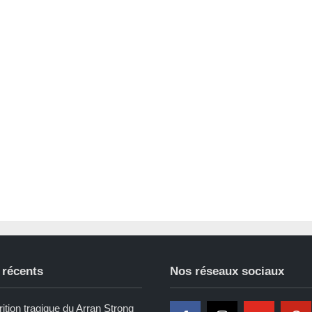
 récents
Nos réseaux sociaux
ition tragique du Arran Strong