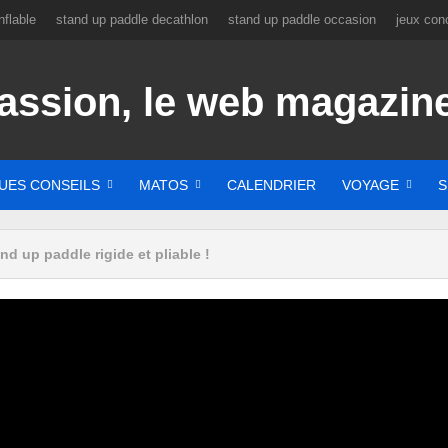
flable
stand up paddle decathlon
stand up paddle occasion
jeux con
UES CONSEILS
MATOS
CALENDRIER
VOYAGE
S
nd up paddle rigide et pliable !