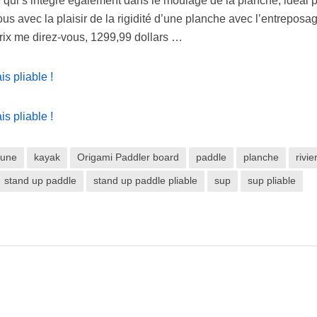
qui s’intègre également dans le moulage de la planche, idéal 
ous avec la plaisir de la rigidité d’une planche avec l’entreposa
rix me direz-vous, 1299,99 dollars …
aune
kayak
Origami Paddler board
paddle
planche
rivie
stand up paddle
stand up paddle pliable
sup
sup pliable