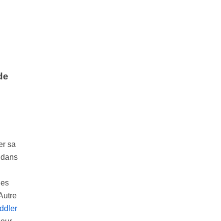
de
er sa
e dans
les
Autre
ddler