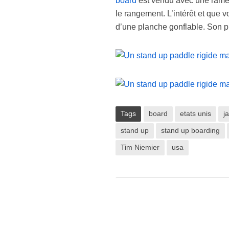
board
est vendu avec une rame 
le rangement. L’intérêt et que v
d’une planche gonflable. Son p
Tags
board
etats unis
j
stand up
stand up boarding
Tim Niemier
usa