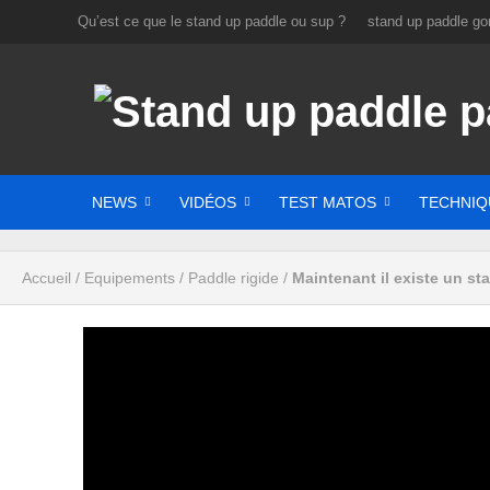
Qu’est ce que le stand up paddle ou sup ?
stand up paddle gon
NEWS
VIDÉOS
TEST MATOS
TECHNIQ
Accueil
/
Equipements
/
Paddle rigide
/
Maintenant il existe un sta