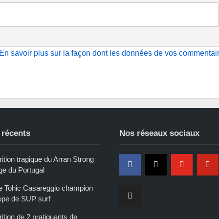
En savoir plus sur la façon dont les données de vos commentai
 récents
Nos réseaux sociaux
ition tragique du Arran Strong
ge du Portugal
e Tohic Casareggio champion
ope de SUP surf
ition de 2 pratiquants de