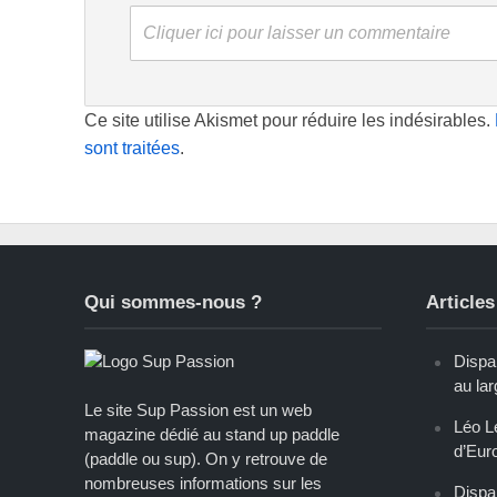
Cliquer ici pour laisser un commentaire
Ce site utilise Akismet pour réduire les indésirables.
sont traitées
.
Qui sommes-nous ?
Articles
Dispar
au lar
Le site Sup Passion est un web
Léo L
magazine dédié au stand up paddle
d’Eur
(paddle ou sup). On y retrouve de
nombreuses informations sur les
Dispar