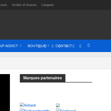
cours
écoles et loueurs
Langues
UP ADDICT
BOUTIQUE
CONTACT
Marques partenaires