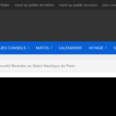
flable
stand up paddle decathlon
stand up paddle occasion
jeux con
UES CONSEILS
MATOS
CALENDRIER
VOYAGE
S
curité Restube au Salon Nautique de Paris