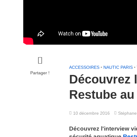
ACCESSOIRES
•
NAUTIC PARIS
•
Partager !
Découvrez l
Restube au 
10 décembre 2016
Stéphane
Découvrez l'interview v
sécurité aquatique
Rest