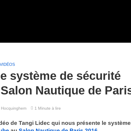
VIDÉOS
e système de sécurité
Salon Nautique de Pari
 Hocquinghem
1 Minute à lire
idéo de Tangi Lidec qui nous présente le système
ube
au
Salon Nautique de Paris 2016
.