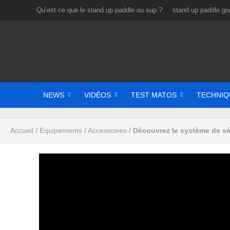
Qu’est ce que le stand up paddle ou sup ?
stand up paddle gon
NEWS
VIDÉOS
TEST MATOS
TECHNIQ
Accueil
/
Equipements
/
Accessoires
/
Découvrez le système de sé