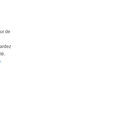
our de
gardez
té.
p