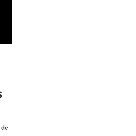
s
 de