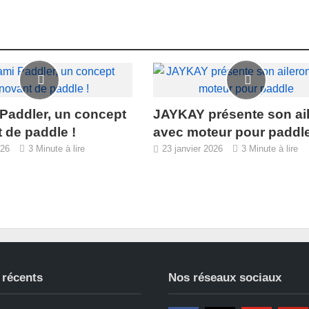
Paddler, un concept
JAYKAY présente son ai
 de paddle !
avec moteur pour paddl
026
3 Minute à lire
23 janvier 2026
3 Minute à lire
 récents
Nos réseaux sociaux