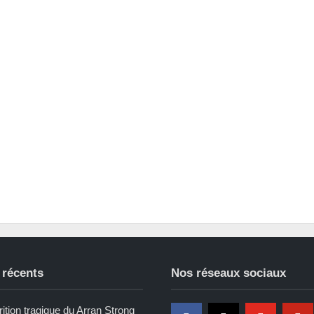
 récents
Nos réseaux sociaux
ition tragique du Arran Strong