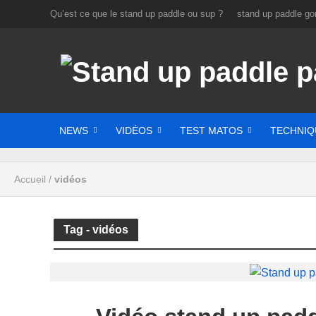
Qu’est ce que le stand up paddle ou sup ?
stand up paddle gon
NEWS
VIDÉOS
TEST MATOS
TECHNIQ
Accueil
/
vidéos
Tag - vidéos