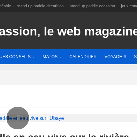
flable
stand up paddle decathlon
stand up paddle occasion
jeux con
UES CONSEILS
MATOS
CALENDRIER
VOYAGE
S