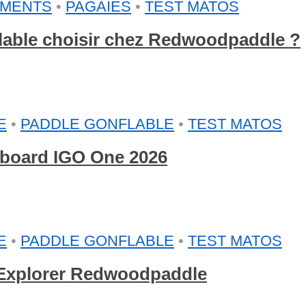
EMENTS
•
PAGAIES
•
TEST MATOS
flable choisir chez Redwoodpaddle ?
E
•
PADDLE GONFLABLE
•
TEST MATOS
arboard IGO One 2026
E
•
PADDLE GONFLABLE
•
TEST MATOS
e Explorer Redwoodpaddle