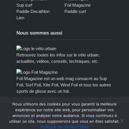
Sup surf
Foil Magazine
Paddle Decathlon
Paddle surf
Lien
Nous sommes aussi
Retrouvez toutes les infos sur le vélo urbain,
actualités, vidéos, conseils, techniques, etc.
Foil Magazine est un web mag consacré au Sup
Foil, Surf Foil, Kite Foil, Wind Foil et tous les autres
sports de glisse avec un foil.
Nous utilisons des cookies pour vous garantir la meilleure
expérience sur notre site web, pour personnaliser vos
Copyright © 2012 - 2023, tous droits réservés.
annonces et analyser notre audiance. Si vous continuez à
Créé par
Extremotion Communication
-
Mentions
utiliser ce site, nous supposerons que vous en êtes satisfait.
légales
-
Politique de confidentialité
Politique de confidentialité