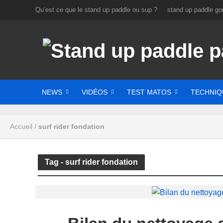
Qu’est ce que le stand up paddle ou sup ?
stand up paddle gon
NEWS
VIDÉOS
TEST MATOS
TECHNIQ
Accueil
/
surf rider fondation
Tag - surf rider fondation