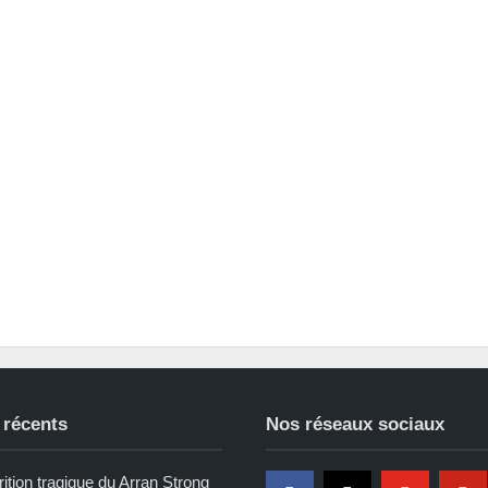
 récents
Nos réseaux sociaux
ition tragique du Arran Strong