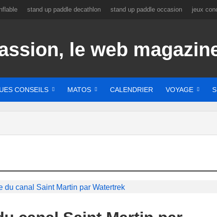
flable
stand up paddle decathlon
stand up paddle occasion
jeux con
UES CONSEILS
MATOS
CALENDRIER
VOYAGE
S