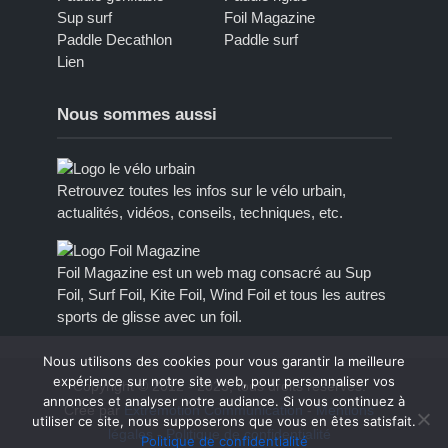
Sup surf
Foil Magazine
Paddle Decathlon
Paddle surf
Lien
Nous sommes aussi
Retrouvez toutes les infos sur le vélo urbain,
actualités, vidéos, conseils, techniques, etc.
Foil Magazine est un web mag consacré au Sup
Foil, Surf Foil, Kite Foil, Wind Foil et tous les autres
sports de glisse avec un foil.
Nous utilisons des cookies pour vous garantir la meilleure
expérience sur notre site web, pour personnaliser vos
Copyright © 2012 - 2023, tous droits réservés.
annonces et analyser notre audiance. Si vous continuez à
Créé par
Extremotion Communication
-
Mentions
utiliser ce site, nous supposerons que vous en êtes satisfait.
légales
-
Politique de confidentialité
Politique de confidentialité