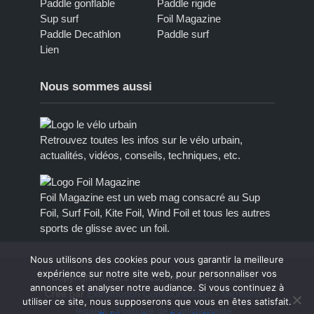
Paddle gonflable
Paddle rigide
Sup surf
Foil Magazine
Paddle Decathlon
Paddle surf
Lien
Nous sommes aussi
Retrouvez toutes les infos sur le vélo urbain,
actualités, vidéos, conseils, techniques, etc.
Foil Magazine est un web mag consacré au Sup
Foil, Surf Foil, Kite Foil, Wind Foil et tous les autres
sports de glisse avec un foil.
Nous utilisons des cookies pour vous garantir la meilleure
expérience sur notre site web, pour personnaliser vos
Copyright © 2012 - 2023, tous droits réservés.
annonces et analyser notre audiance. Si vous continuez à
Créé par
Extremotion Communication
-
Mentions
utiliser ce site, nous supposerons que vous en êtes satisfait.
légales
-
Politique de confidentialité