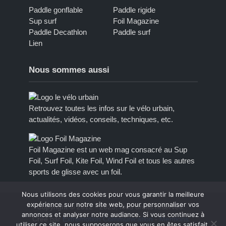
Paddle gonflable
Paddle rigide
Sup surf
Foil Magazine
Paddle Decathlon
Paddle surf
Lien
Nous sommes aussi
Retrouvez toutes les infos sur le vélo urbain,
actualités, vidéos, conseils, techniques, etc.
Foil Magazine est un web mag consacré au Sup
Foil, Surf Foil, Kite Foil, Wind Foil et tous les autres
sports de glisse avec un foil.
Nous utilisons des cookies pour vous garantir la meilleure
expérience sur notre site web, pour personnaliser vos
Copyright © 2012 - 2023, tous droits réservés.
annonces et analyser notre audiance. Si vous continuez à
Créé par
Extremotion Communication
-
Mentions
utiliser ce site, nous supposerons que vous en êtes satisfait.