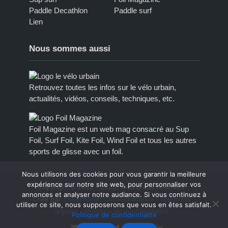
Paddle Decathlon
Paddle surf
Lien
Nous sommes aussi
Retrouvez toutes les infos sur le vélo urbain,
actualités, vidéos, conseils, techniques, etc.
Foil Magazine est un web mag consacré au Sup
Foil, Surf Foil, Kite Foil, Wind Foil et tous les autres
sports de glisse avec un foil.
Nous utilisons des cookies pour vous garantir la meilleure
expérience sur notre site web, pour personnaliser vos
Copyright © 2012 - 2023, tous droits réservés.
annonces et analyser notre audiance. Si vous continuez à
Créé par
Extremotion Communication
-
Mentions
utiliser ce site, nous supposerons que vous en êtes satisfait.
légales
-
Politique de confidentialité
Politique de confidentialité