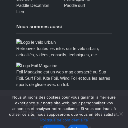
Paddle Decathlon
Paddle surf
Lien
Nous sommes aussi
Retrouvez toutes les infos sur le vélo urbain,
actualités, vidéos, conseils, techniques, etc.
Foil Magazine est un web mag consacré au Sup
Foil, Surf Foil, Kite Foil, Wind Foil et tous les autres
sports de glisse avec un foil.
Nous utilisons des cookies pour vous garantir la meilleure
expérience sur notre site web, pour personnaliser vos
Copyright © 2012 - 2023, tous droits réservés.
annonces et analyser notre audiance. Si vous continuez à
Créé par
Extremotion Communication
-
Mentions
utiliser ce site, nous supposerons que vous en êtes satisfait.
légales
-
Politique de confidentialité
Politique de confidentialité