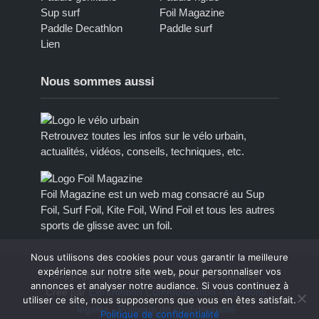
Sup surf
Foil Magazine
Paddle Decathlon
Paddle surf
Lien
Nous sommes aussi
Retrouvez toutes les infos sur le vélo urbain,
actualités, vidéos, conseils, techniques, etc.
Foil Magazine est un web mag consacré au Sup
Foil, Surf Foil, Kite Foil, Wind Foil et tous les autres
sports de glisse avec un foil.
Nous utilisons des cookies pour vous garantir la meilleure
expérience sur notre site web, pour personnaliser vos
Copyright © 2012 - 2023, tous droits réservés.
annonces et analyser notre audiance. Si vous continuez à
Créé par
Extremotion Communication
-
Mentions
utiliser ce site, nous supposerons que vous en êtes satisfait.
légales
-
Politique de confidentialité
Politique de confidentialité