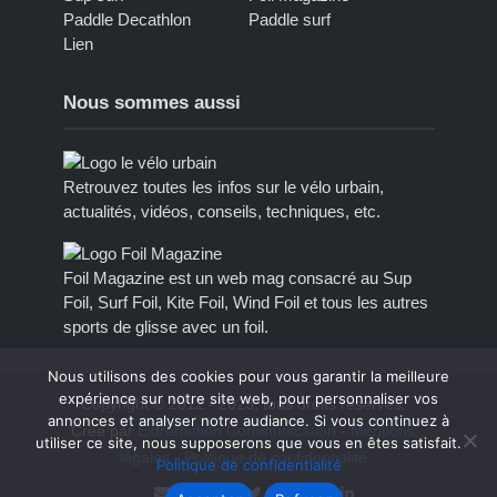
Paddle Decathlon
Paddle surf
Lien
Nous sommes aussi
Retrouvez toutes les infos sur le vélo urbain,
actualités, vidéos, conseils, techniques, etc.
Foil Magazine est un web mag consacré au Sup
Foil, Surf Foil, Kite Foil, Wind Foil et tous les autres
sports de glisse avec un foil.
Nous utilisons des cookies pour vous garantir la meilleure
expérience sur notre site web, pour personnaliser vos
Copyright © 2012 - 2023, tous droits réservés.
annonces et analyser notre audiance. Si vous continuez à
Créé par
Extremotion Communication
-
Mentions
utiliser ce site, nous supposerons que vous en êtes satisfait.
légales
-
Politique de confidentialité
Politique de confidentialité