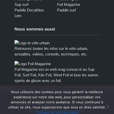
Sup surf
Foil Magazine
Paddle Decathlon
Paddle surf
Lien
Nous sommes aussi
Retrouvez toutes les infos sur le vélo urbain,
actualités, vidéos, conseils, techniques, etc.
Foil Magazine est un web mag consacré au Sup
Foil, Surf Foil, Kite Foil, Wind Foil et tous les autres
sports de glisse avec un foil.
Nous utilisons des cookies pour vous garantir la meilleure
expérience sur notre site web, pour personnaliser vos
Copyright © 2012 - 2023, tous droits réservés.
annonces et analyser notre audiance. Si vous continuez à
Créé par
Extremotion Communication
-
Mentions
utiliser ce site, nous supposerons que vous en êtes satisfait.
légales
-
Politique de confidentialité
Politique de confidentialité