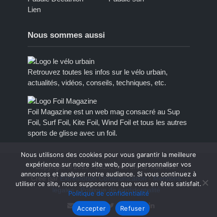
Lien
Nous sommes aussi
Retrouvez toutes les infos sur le vélo urbain,
actualités, vidéos, conseils, techniques, etc.
Foil Magazine est un web mag consacré au Sup
Foil, Surf Foil, Kite Foil, Wind Foil et tous les autres
sports de glisse avec un foil.
Nous utilisons des cookies pour vous garantir la meilleure
expérience sur notre site web, pour personnaliser vos
Copyright © 2012 - 2023, tous droits réservés.
annonces et analyser notre audiance. Si vous continuez à
Créé par
Extremotion Communication
-
Mentions
utiliser ce site, nous supposerons que vous en êtes satisfait.
légales
-
Politique de confidentialité
Politique de confidentialité
Accepter
Refuser