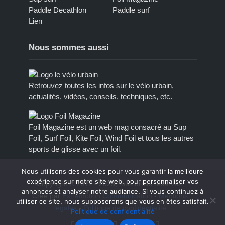
Paddle Decathlon
Paddle surf
Lien
Nous sommes aussi
Retrouvez toutes les infos sur le vélo urbain,
actualités, vidéos, conseils, techniques, etc.
Foil Magazine est un web mag consacré au Sup
Foil, Surf Foil, Kite Foil, Wind Foil et tous les autres
sports de glisse avec un foil.
Nous utilisons des cookies pour vous garantir la meilleure
expérience sur notre site web, pour personnaliser vos
Copyright © 2012 - 2023, tous droits réservés.
annonces et analyser notre audiance. Si vous continuez à
Créé par
Extremotion Communication
-
Mentions
utiliser ce site, nous supposerons que vous en êtes satisfait.
légales
-
Politique de confidentialité
Politique de confidentialité