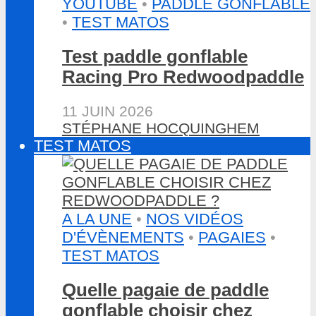
YOUTUBE
•
PADDLE GONFLABLE
•
TEST MATOS
Test paddle gonflable
Racing Pro Redwoodpaddle
11 JUIN 2026
STÉPHANE HOCQUINGHEM
TEST MATOS
A LA UNE
•
NOS VIDÉOS
D'ÉVÈNEMENTS
•
PAGAIES
•
TEST MATOS
Quelle pagaie de paddle
gonflable choisir chez