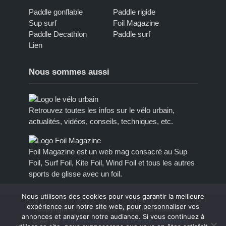
Paddle gonflable
Paddle rigide
Sup surf
Foil Magazine
Paddle Decathlon
Paddle surf
Lien
Nous sommes aussi
Retrouvez toutes les infos sur le vélo urbain,
actualités, vidéos, conseils, techniques, etc.
Foil Magazine est un web mag consacré au Sup
Foil, Surf Foil, Kite Foil, Wind Foil et tous les autres
sports de glisse avec un foil.
Nous utilisons des cookies pour vous garantir la meilleure
expérience sur notre site web, pour personnaliser vos
Copyright © 2012 - 2023, tous droits réservés.
annonces et analyser notre audiance. Si vous continuez à
Créé par
Extremotion Communication
-
Mentions