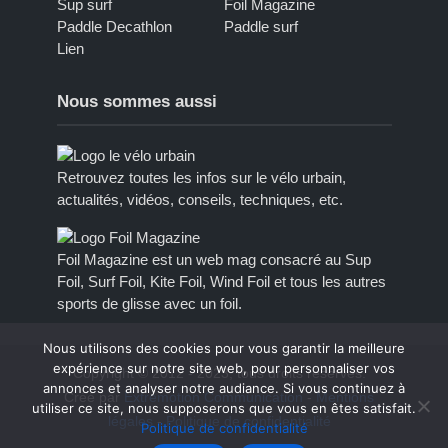
Sup surf
Foil Magazine
Paddle Decathlon
Paddle surf
Lien
Nous sommes aussi
Retrouvez toutes les infos sur le vélo urbain,
actualités, vidéos, conseils, techniques, etc.
Foil Magazine est un web mag consacré au Sup
Foil, Surf Foil, Kite Foil, Wind Foil et tous les autres
sports de glisse avec un foil.
Nous utilisons des cookies pour vous garantir la meilleure
expérience sur notre site web, pour personnaliser vos
Copyright © 2012 - 2023, tous droits réservés.
annonces et analyser notre audiance. Si vous continuez à
Créé par
Extremotion Communication
-
Mentions
utiliser ce site, nous supposerons que vous en êtes satisfait.
légales
-
Politique de confidentialité
Politique de confidentialité