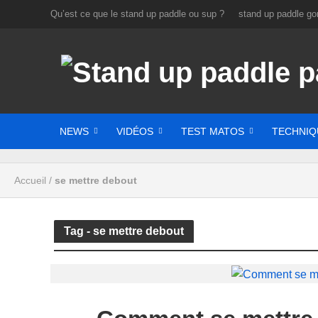
Qu’est ce que le stand up paddle ou sup ?
stand up paddle gon
NEWS
VIDÉOS
TEST MATOS
TECHNIQ
Accueil
/
se mettre debout
Tag - se mettre debout