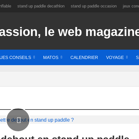
flable
stand up paddle decathlon
stand up paddle occasion
jeux con
UES CONSEILS
MATOS
CALENDRIER
VOYAGE
S