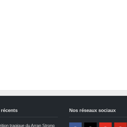
 récents
Nos réseaux sociaux
ition tragique du Arran Strong