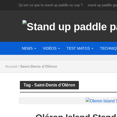
Qu’est ce que le stand up paddle ou sup ?
stand up paddle gon
NEWS
VIDÉOS
TEST MATOS
TECHNIQ
Accueil
/
Saint-Denis d’Oléron
Tag - Saint-Denis d’Oléron