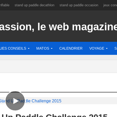
flable
stand up paddle decathlon
stand up paddle occasion
jeux con
UES CONSEILS
MATOS
CALENDRIER
VOYAGE
S