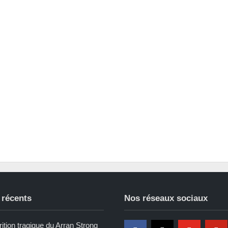
 récents
Nos réseaux sociaux
ition tragique du Arran Strong