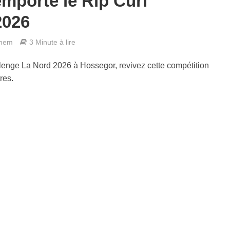
emporte le Rip Curl
2026
ghem
3 Minute à lire
lenge La Nord 2026 à Hossegor, revivez cette compétition
res.