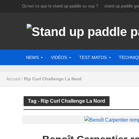
Qu’est ce que le stand up paddle ou sup ?
stand up paddle gon
NEWS
VIDÉOS
TEST MATOS
TECHNIQ
Accueil
/
Rip Curl Challenge La Nord
Tag - Rip Curl Challenge La Nord