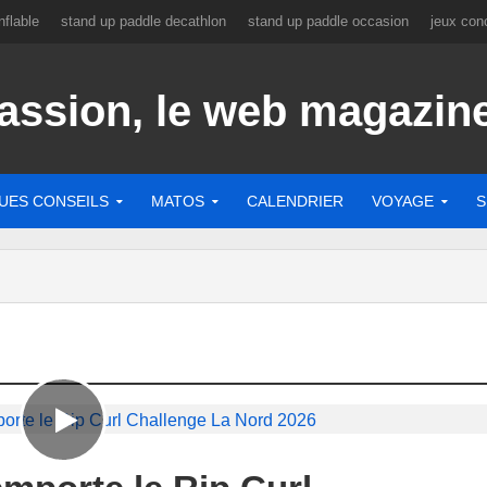
flable
stand up paddle decathlon
stand up paddle occasion
jeux con
UES CONSEILS
MATOS
CALENDRIER
VOYAGE
S