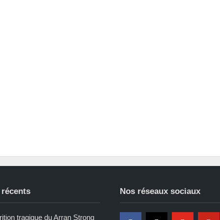
 récents
Nos réseaux sociaux
ition tragique du Arran Strong