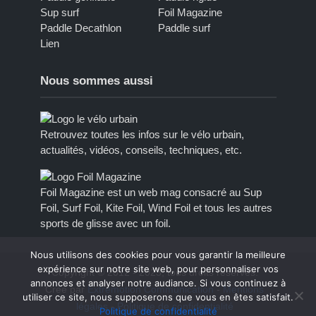
Sup surf
Foil Magazine
Paddle Decathlon
Paddle surf
Lien
Nous sommes aussi
Retrouvez toutes les infos sur le vélo urbain,
actualités, vidéos, conseils, techniques, etc.
Foil Magazine est un web mag consacré au Sup
Foil, Surf Foil, Kite Foil, Wind Foil et tous les autres
sports de glisse avec un foil.
Nous utilisons des cookies pour vous garantir la meilleure
expérience sur notre site web, pour personnaliser vos
Copyright © 2012 - 2023, tous droits réservés.
annonces et analyser notre audiance. Si vous continuez à
Créé par
Extremotion Communication
-
Mentions
utiliser ce site, nous supposerons que vous en êtes satisfait.
légales
-
Politique de confidentialité
Politique de confidentialité