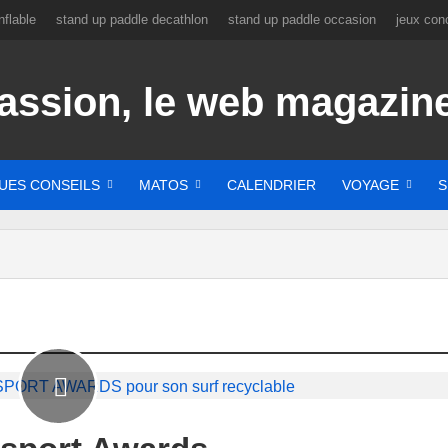
flable
stand up paddle decathlon
stand up paddle occasion
jeux con
UES CONSEILS
MATOS
CALENDRIER
VOYAGE
S