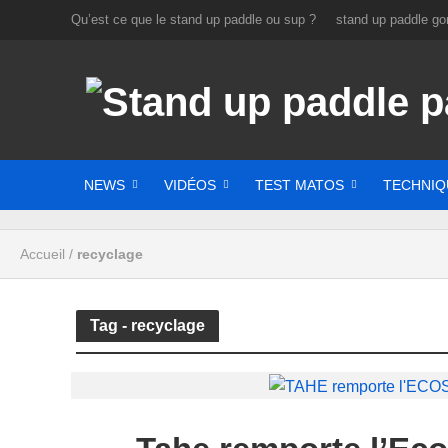
Qu’est ce que le stand up paddle ou sup ?
stand up paddle gon
NEWS
VIDÉOS
TEST MATOS
TECHNIQ
Accueil
/
recyclage
Tag - recyclage