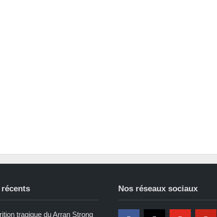
 récents
Nos réseaux sociaux
ition tragique du Arran Strong