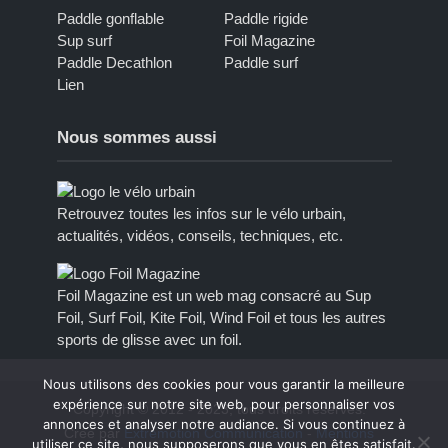
Paddle gonflable
Paddle rigide
Sup surf
Foil Magazine
Paddle Decathlon
Paddle surf
Lien
Nous sommes aussi
Retrouvez toutes les infos sur le vélo urbain,
actualités, vidéos, conseils, techniques, etc.
Foil Magazine est un web mag consacré au Sup
Foil, Surf Foil, Kite Foil, Wind Foil et tous les autres
sports de glisse avec un foil.
Nous utilisons des cookies pour vous garantir la meilleure
expérience sur notre site web, pour personnaliser vos
Copyright © 2012 - 2023, tous droits réservés.
annonces et analyser notre audiance. Si vous continuez à
Créé par
Extremotion Communication
-
Mentions
utiliser ce site, nous supposerons que vous en êtes satisfait.