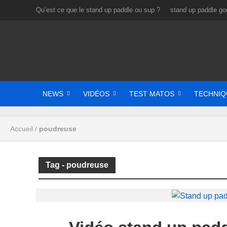
Qu’est ce que le stand up paddle ou sup ?
stand up paddle gon
NEWS
VIDÉOS
TEST MATOS
TECHNIQ
Accueil
/
poudreuse
Tag - poudreuse