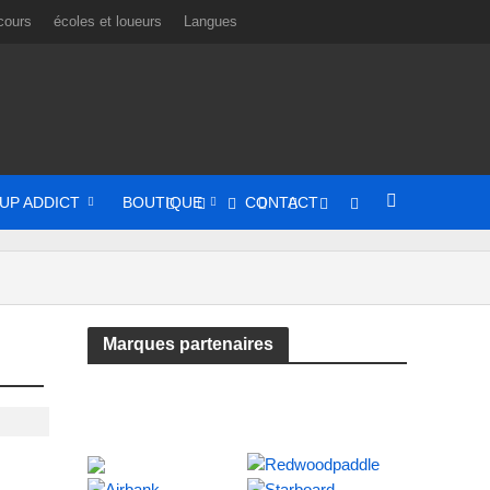
cours
écoles et loueurs
Langues
UP ADDICT
BOUTIQUE
CONTACT
Marques partenaires