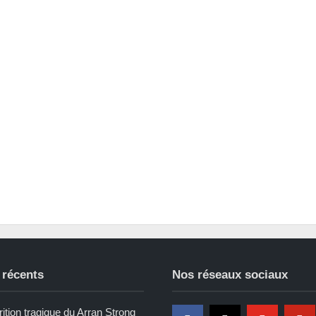
 récents
Nos réseaux sociaux
ition tragique du Arran Strong