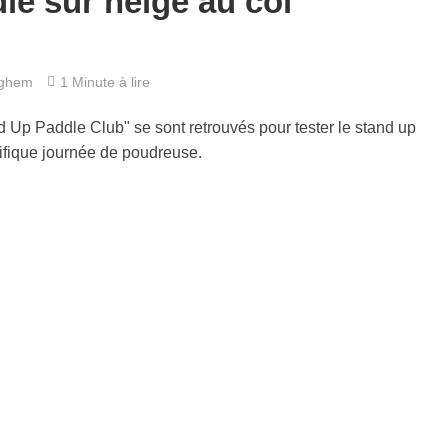
le sur neige au col
nghem
1 Minute à lire
p Paddle Club" se sont retrouvés pour tester le stand up
ifique journée de poudreuse.