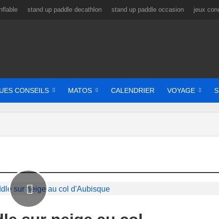
flable
stand up paddle decathlon
stand up paddle occasion
jeux con
UES CONSEILS
MATOS
CALENDRIER
VOYAGE
S