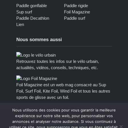
Paddle gonflable
Paddle rigide
Sup surf
Foil Magazine
Paddle Decathlon
Paddle surf
Lien
Nous sommes aussi
Retrouvez toutes les infos sur le vélo urbain,
actualités, vidéos, conseils, techniques, etc.
Foil Magazine est un web mag consacré au Sup
Foil, Surf Foil, Kite Foil, Wind Foil et tous les autres
sports de glisse avec un foil.
Nous utilisons des cookies pour vous garantir la meilleure
expérience sur notre site web, pour personnaliser vos
Copyright © 2012 - 2023, tous droits réservés.
annonces et analyser notre audiance. Si vous continuez à
Créé par
Extremotion Communication
-
Mentions
utiliser ce site, nous supposerons que vous en êtes satisfait.