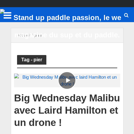
Accueil
/
pier
Tag - pier
Big Wednesday Malibu
avec Laird Hamilton et
un drone !