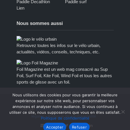
Paddle Decathlon
Paddle surf
Lien
Nous sommes aussi
Retrouvez toutes les infos sur le vélo urbain,
actualités, vidéos, conseils, techniques, etc.
Foil Magazine est un web mag consacré au Sup
Foil, Surf Foil, Kite Foil, Wind Foil et tous les autres
sports de glisse avec un foil.
Nous utilisons des cookies pour vous garantir la meilleure
expérience sur notre site web, pour personnaliser vos
Copyright © 2012 - 2023, tous droits réservés.
annonces et analyser notre audiance. Si vous continuez à
Créé par
Extremotion Communication
-
Mentions
utiliser ce site, nous supposerons que vous en êtes satisfait.
légales
-
Politique de confidentialité
Politique de confidentialité
Accepter
Refuser