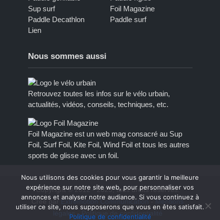
Sup surf
Foil Magazine
Paddle Decathlon
Paddle surf
Lien
Nous sommes aussi
Retrouvez toutes les infos sur le vélo urbain,
actualités, vidéos, conseils, techniques, etc.
Foil Magazine est un web mag consacré au Sup
Foil, Surf Foil, Kite Foil, Wind Foil et tous les autres
sports de glisse avec un foil.
Nous utilisons des cookies pour vous garantir la meilleure
expérience sur notre site web, pour personnaliser vos
Copyright © 2012 - 2023, tous droits réservés.
annonces et analyser notre audiance. Si vous continuez à
Créé par
Extremotion Communication
-
Mentions
utiliser ce site, nous supposerons que vous en êtes satisfait.
légales
-
Politique de confidentialité
Politique de confidentialité