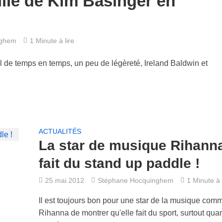
fille de Kim Basinger en
nghem
1 Minute à lire
al de temps en temps, un peu de légèreté, Ireland Baldwin et
ACTUALITÉS
La star de musique Rihann
fait du stand up paddle !
25 mai 2012
Stéphane Hocquinghem
1 Minute à 
Il est toujours bon pour une star de la musique com
Rihanna de montrer qu'elle fait du sport, surtout qua