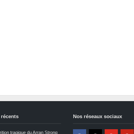
 récents
Nos réseaux sociaux
ition tragique du Arran Strong