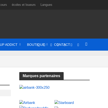
cours
écoles et loueurs
Langues
UP ADDICT
BOUTIQUE
CONTACT
Marques partenaires