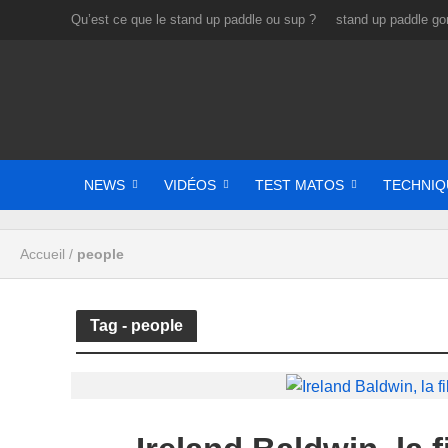
Qu’est ce que le stand up paddle ou sup ?
stand up paddle gon
NEWS
VIDÉOS
TEST MATOS
TECHNIQ
Accueil
/
people
Tag - people