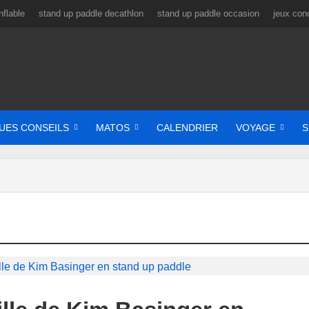
flable
stand up paddle decathlon
stand up paddle occasion
jeux con
UES CONSEILS
MATOS
CALENDRIER
VOYAGE
S