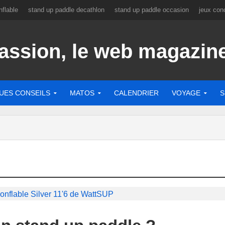
flable
stand up paddle decathlon
stand up paddle occasion
jeux con
UES CONSEILS
MATOS
CALENDRIER
VOYAGE
S