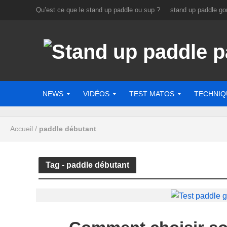
Qu’est ce que le stand up paddle ou sup ?
stand up paddle gon
NEWS
VIDÉOS
TEST MATOS
TECHNIQ
Accueil
/
paddle débutant
Tag - paddle débutant