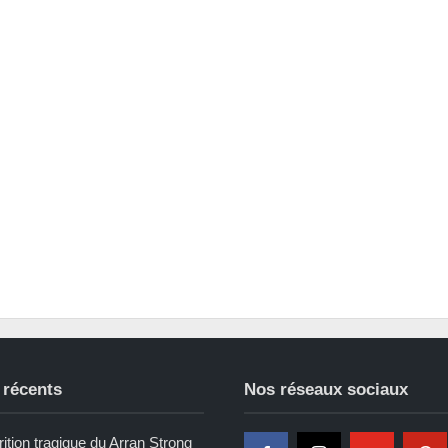
 récents
Nos réseaux sociaux
ition tragique du Arran Strong