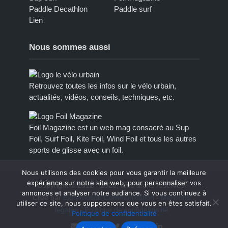
Paddle Decathlon
Paddle surf
Lien
Nous sommes aussi
Retrouvez toutes les infos sur le vélo urbain,
actualités, vidéos, conseils, techniques, etc.
Foil Magazine est un web mag consacré au Sup
Foil, Surf Foil, Kite Foil, Wind Foil et tous les autres
sports de glisse avec un foil.
Nous utilisons des cookies pour vous garantir la meilleure
expérience sur notre site web, pour personnaliser vos
Copyright © 2012 - 2023, tous droits réservés.
annonces et analyser notre audiance. Si vous continuez à
Créé par
Extremotion Communication
-
Mentions
utiliser ce site, nous supposerons que vous en êtes satisfait.
légales
-
Politique de confidentialité
Politique de confidentialité