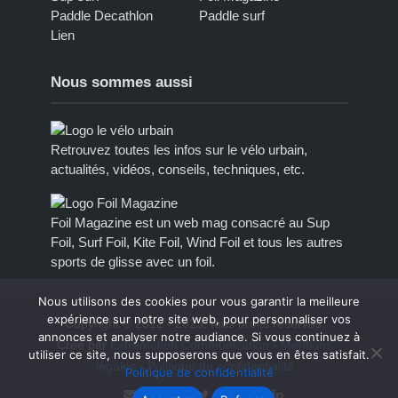
Paddle Decathlon
Paddle surf
Lien
Nous sommes aussi
Retrouvez toutes les infos sur le vélo urbain,
actualités, vidéos, conseils, techniques, etc.
Foil Magazine est un web mag consacré au Sup
Foil, Surf Foil, Kite Foil, Wind Foil et tous les autres
sports de glisse avec un foil.
Nous utilisons des cookies pour vous garantir la meilleure
expérience sur notre site web, pour personnaliser vos
Copyright © 2012 - 2023, tous droits réservés.
annonces et analyser notre audiance. Si vous continuez à
Créé par
Extremotion Communication
-
Mentions
utiliser ce site, nous supposerons que vous en êtes satisfait.
légales
-
Politique de confidentialité
Politique de confidentialité