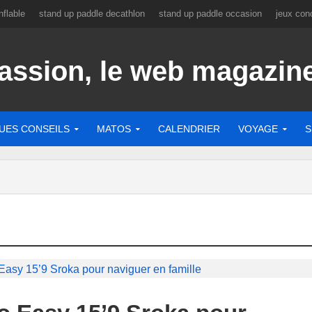
flable
stand up paddle decathlon
stand up paddle occasion
jeux con
UES CONSEILS
MATOS
CALENDRIER
VOYAGE
S