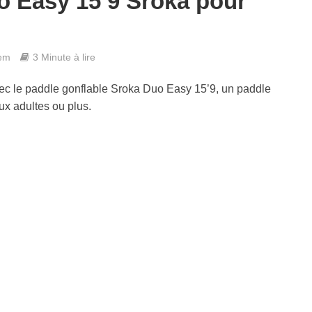
o Easy 15’9 Sroka pour
em
3 Minute à lire
ec le paddle gonflable Sroka Duo Easy 15’9, un paddle
ux adultes ou plus.