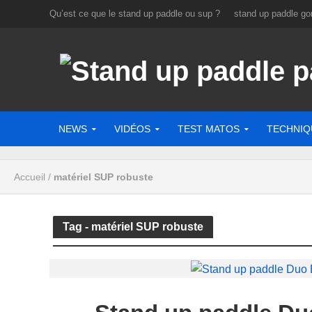
Qu’est ce que le stand up paddle ou sup ?
stand up paddle gon
NEWS
VIDÉOS
TEST MATOS
TECHNIQ
Accueil
/
matériel SUP robuste
Tag - matériel SUP robuste