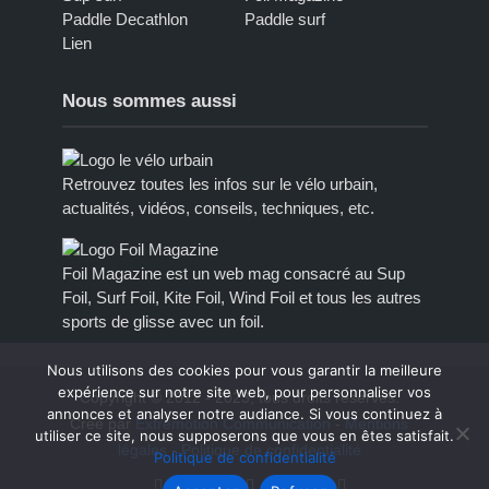
Paddle Decathlon
Paddle surf
Lien
Nous sommes aussi
Retrouvez toutes les infos sur le vélo urbain,
actualités, vidéos, conseils, techniques, etc.
Foil Magazine est un web mag consacré au Sup
Foil, Surf Foil, Kite Foil, Wind Foil et tous les autres
sports de glisse avec un foil.
Nous utilisons des cookies pour vous garantir la meilleure
expérience sur notre site web, pour personnaliser vos
Copyright © 2012 - 2023, tous droits réservés.
annonces et analyser notre audiance. Si vous continuez à
Créé par
Extremotion Communication
-
Mentions
utiliser ce site, nous supposerons que vous en êtes satisfait.
légales
-
Politique de confidentialité
Politique de confidentialité