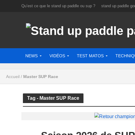
Qu’est ce que le stand up paddle ou sup ?
stand up paddle gon
NEWS
VIDÉOS
TEST MATOS
TECHNIQ
Accueil
/
Master SUP Race
Tag - Master SUP Race