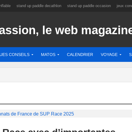
flable
stand up paddle decathlon
stand up paddle occasion
jeux con
UES CONSEILS
MATOS
CALENDRIER
VOYAGE
S