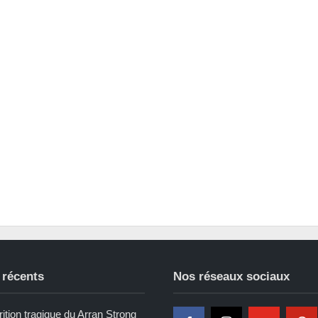
 récents
Nos réseaux sociaux
ition tragique du Arran Strong