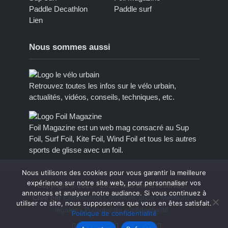
Paddle Decathlon
Paddle surf
Lien
Nous sommes aussi
Retrouvez toutes les infos sur le vélo urbain,
actualités, vidéos, conseils, techniques, etc.
Foil Magazine est un web mag consacré au Sup
Foil, Surf Foil, Kite Foil, Wind Foil et tous les autres
sports de glisse avec un foil.
Nous utilisons des cookies pour vous garantir la meilleure
expérience sur notre site web, pour personnaliser vos
Copyright © 2012 - 2023, tous droits réservés.
annonces et analyser notre audiance. Si vous continuez à
Créé par
Extremotion Communication
-
Mentions
utiliser ce site, nous supposerons que vous en êtes satisfait.
légales
-
Politique de confidentialité
Politique de confidentialité