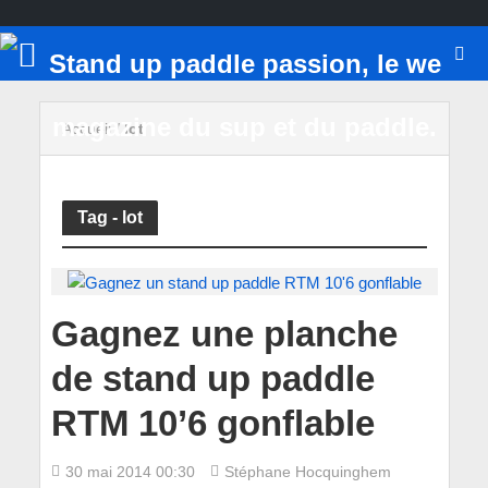
Accueil
/
lot
Tag - lot
Gagnez une planche
de stand up paddle
RTM 10’6 gonflable
30 mai 2014 00:30
Stéphane Hocquinghem