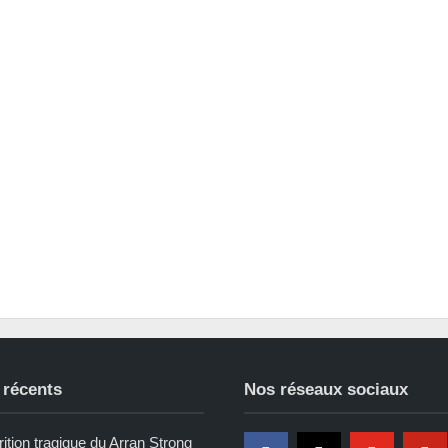
 récents
Nos réseaux sociaux
ition tragique du Arran Strong