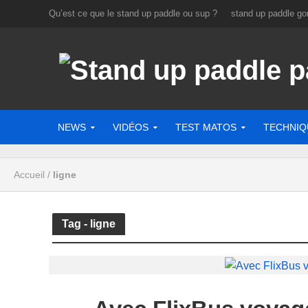
Qu’est ce que le stand up paddle ou sup ?
stand up paddle gon
NEWS
VIDÉOS
TEST MATOS
TECHNIQ
Accueil
/
ligne
Tag - ligne