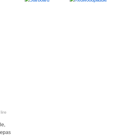
lire
le,
repas