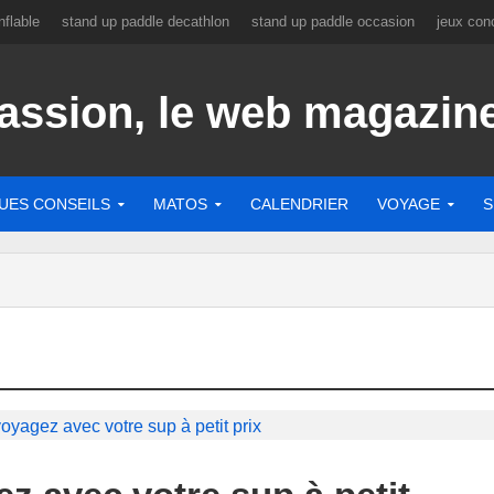
flable
stand up paddle decathlon
stand up paddle occasion
jeux con
UES CONSEILS
MATOS
CALENDRIER
VOYAGE
S