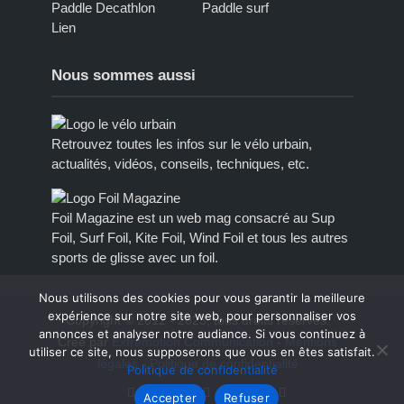
Paddle Decathlon
Paddle surf
Lien
Nous sommes aussi
Retrouvez toutes les infos sur le vélo urbain,
actualités, vidéos, conseils, techniques, etc.
Foil Magazine est un web mag consacré au Sup
Foil, Surf Foil, Kite Foil, Wind Foil et tous les autres
sports de glisse avec un foil.
Nous utilisons des cookies pour vous garantir la meilleure
expérience sur notre site web, pour personnaliser vos
Copyright © 2012 - 2023, tous droits réservés.
annonces et analyser notre audiance. Si vous continuez à
Créé par
Extremotion Communication
-
Mentions
utiliser ce site, nous supposerons que vous en êtes satisfait.
légales
-
Politique de confidentialité
Politique de confidentialité
Accepter
Refuser