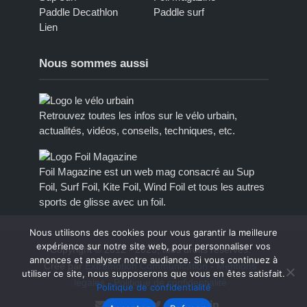
Paddle Decathlon
Paddle surf
Lien
Nous sommes aussi
Retrouvez toutes les infos sur le vélo urbain,
actualités, vidéos, conseils, techniques, etc.
Foil Magazine est un web mag consacré au Sup
Foil, Surf Foil, Kite Foil, Wind Foil et tous les autres
sports de glisse avec un foil.
Nous utilisons des cookies pour vous garantir la meilleure
expérience sur notre site web, pour personnaliser vos
Copyright © 2012 - 2023, tous droits réservés.
annonces et analyser notre audiance. Si vous continuez à
Créé par
Extremotion Communication
-
Mentions
utiliser ce site, nous supposerons que vous en êtes satisfait.
légales
-
Politique de confidentialité
Politique de confidentialité