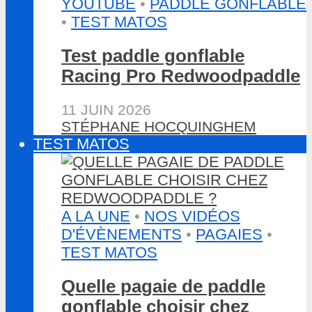
YOUTUBE
•
PADDLE GONFLABLE
•
TEST MATOS
Test paddle gonflable
Racing Pro Redwoodpaddle
11 JUIN 2026
STÉPHANE HOCQUINGHEM
TEST MATOS
A LA UNE
•
NOS VIDÉOS
D'ÉVÈNEMENTS
•
PAGAIES
•
TEST MATOS
Quelle pagaie de paddle
gonflable choisir chez