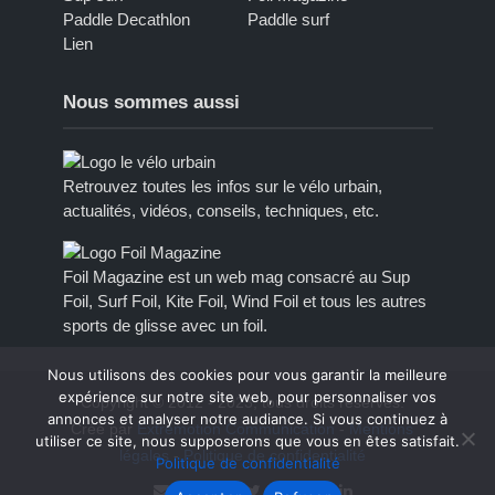
Paddle Decathlon
Paddle surf
Lien
Nous sommes aussi
Retrouvez toutes les infos sur le vélo urbain,
actualités, vidéos, conseils, techniques, etc.
Foil Magazine est un web mag consacré au Sup
Foil, Surf Foil, Kite Foil, Wind Foil et tous les autres
sports de glisse avec un foil.
Nous utilisons des cookies pour vous garantir la meilleure
expérience sur notre site web, pour personnaliser vos
Copyright © 2012 - 2023, tous droits réservés.
annonces et analyser notre audiance. Si vous continuez à
Créé par
Extremotion Communication
-
Mentions
utiliser ce site, nous supposerons que vous en êtes satisfait.
légales
-
Politique de confidentialité
Politique de confidentialité