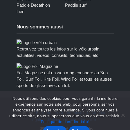
Paddle Decathlon
Paddle surf
Lien
Nous sommes aussi
Retrouvez toutes les infos sur le vélo urbain,
actualités, vidéos, conseils, techniques, etc.
Foil Magazine est un web mag consacré au Sup
Foil, Surf Foil, Kite Foil, Wind Foil et tous les autres
sports de glisse avec un foil.
Nous utilisons des cookies pour vous garantir la meilleure
expérience sur notre site web, pour personnaliser vos
Copyright © 2012 - 2023, tous droits réservés.
annonces et analyser notre audiance. Si vous continuez à
Créé par
Extremotion Communication
-
Mentions
utiliser ce site, nous supposerons que vous en êtes satisfait.
légales
-
Politique de confidentialité
Politique de confidentialité